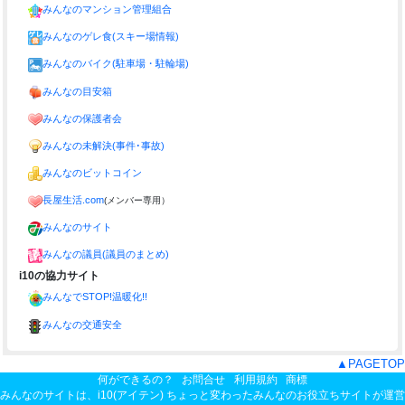
みんなのマンション管理組合
みんなのゲレ食(スキー場情報)
みんなのバイク(駐車場・駐輪場)
みんなの目安箱
みんなの保護者会
みんなの未解決(事件･事故)
みんなのビットコイン
長屋生活.com
(メンバー専用）
みんなのサイト
みんなの議員(議員のまとめ)
i10の協力サイト
みんなでSTOP!温暖化!!
みんなの交通安全
▲PAGETOP
何ができるの？
お問合せ
利用規約
商標
みんなのサイトは、
i10(アイテン) ちょっと変わったみんなのお役立ちサイト
が運営